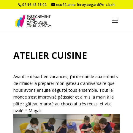
02 96 45 19 02
eco22.anne-leroy.begard@e-c.bzh
ATELIER CUISINE
Avant le départ en vacances, j’ai demandé aux enfants
de m’aider à préparer mon gâteau d’anniversaire que
nous avons ensuite dégusté tous ensemble. Tout le
monde s’est improvisé pâtissier et a mis la main à la
pâte : gâteau marbré au chocolat très réussi et vite
avalé !!! Magali.