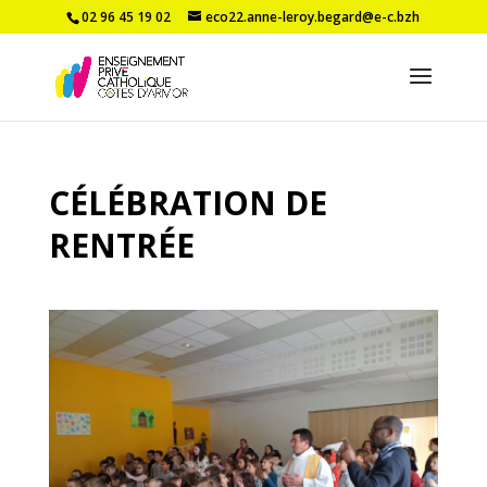
02 96 45 19 02
eco22.anne-leroy.begard@e-c.bzh
CÉLÉBRATION DE
RENTRÉE