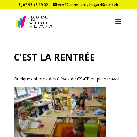
02 96 45 19 02
eco22.anne-leroy.begard@e-c.bzh
C’EST LA RENTRÉE
Quelques photos des élèves de GS-CP en plein travail.