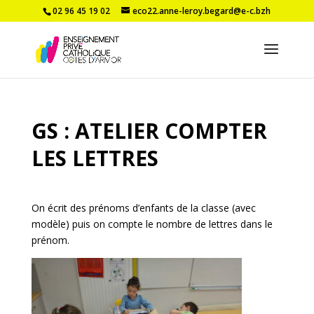
02 96 45 19 02
eco22.anne-leroy.begard@e-c.bzh
GS : ATELIER COMPTER
LES LETTRES
On écrit des prénoms d’enfants de la classe (avec
modèle) puis on compte le nombre de lettres dans le
prénom.