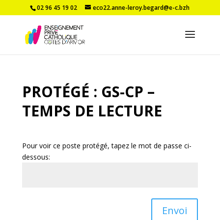
02 96 45 19 02
eco22.anne-leroy.begard@e-c.bzh
PROTÉGÉ : GS-CP –
TEMPS DE LECTURE
Pour voir ce poste protégé, tapez le mot de passe ci-
dessous:
Envoi