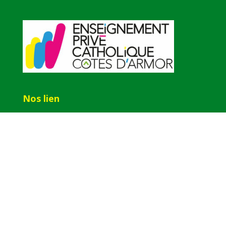
Nos lien
Collège Saint Dominique GUINGAMP
Collège Saint Joseph LANNION
Collège Notre Dame des Fontaines
PONTRIEUX
Collège Saint Yves TREGUIER
Paroisse de bégard
Lien admin