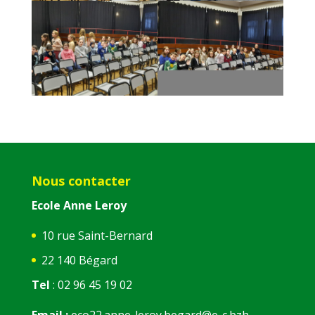
Nous contacter
Ecole Anne Leroy
10 rue Saint-Bernard
22 140 Bégard
Tel
: 02 96 45 19 02
Email :
eco22.anne-leroy.begard@e-c.bzh